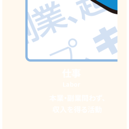
仕事
学習
余暇
愛
Learning
Leisure
Labor
Love
読書、通信教育、
セミナー参加
などの自己啓発