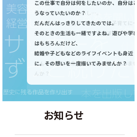
友達や恋人と旅行にも行きたいし、美味し
決まったとか。
この仕事で自分は何をしたいのか、自分は
友達や恋人と旅行にも行きたいし、美味し
決まったとか。
この仕事で自分は何をしたいのか、自分は
ものを食べに行きたいし…。
仕事をしている自分がみえてくると、生活し
うなっていたいのか？
ものを食べに行きたいし…。
仕事をしている自分がみえてくると、生活し
うなっていたいのか？
その先には、結婚するのかな…？子育てに
ている自分も目に浮かびませんか
だんだんはっきりしてきたのでは。
その先には、結婚するのかな…？子育てに
ている自分も目に浮かびませんか
だんだんはっきりしてきたのでは。
生懸命？その上でバリバリ仕事するのもカ
仕事帰りや休日はどうしてるかな友達と遊
そのときの生活も一緒ですよね。遊びや学
生懸命？その上でバリバリ仕事するのもカ
仕事帰りや休日はどうしてるかな友達と遊
そのときの生活も一緒ですよね。遊びや学
コイイ。
び？恋人とのデート？
はもちろんだけど、
コイイ。
び？恋人とのデート？
はもちろんだけど、
でも自分の趣味も忘れない。
家に帰って自分の趣味を楽しむ？
結婚や子どもなどのライフイベントも身近
でも自分の趣味も忘れない。
家に帰って自分の趣味を楽しむ？
結婚や子どもなどのライフイベントも身近
そんないろんな未来の自分を想像してみま
のんびりやすむのもいいよね。そんなこと
に。その想いを一度描いてみませんか？
そんないろんな未来の自分を想像してみま
のんびりやすむのもいいよね。そんなこと
に。その想いを一度描いてみませんか？
んか？
らこの先の人生考えてみませんか？
んか？
らこの先の人生考えてみませんか？
お知らせ